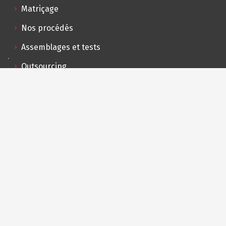
Matriçage
Nos procédés
Assemblages et tests
Outsourcing
Logistique
Innovation F&E
Faisabilité
Conception
Prototypage
Secteurs d’activités
HVAC
Vannes industrielles,
Vannes de securité