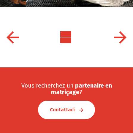
Vous recherchez un
partenaire en
matriçage
?
Contattaci